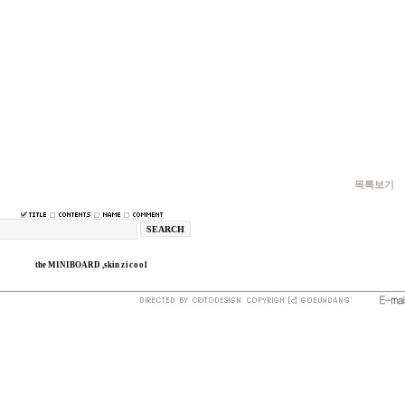
목록보기
the
MINIBOARD
,skin
zicool