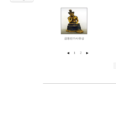
금동반가사유상
2
◀
1
▶