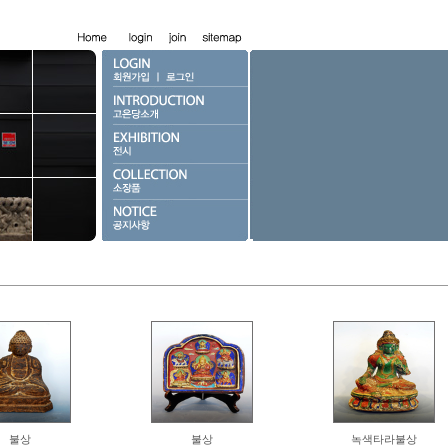
불상
불상
녹색타라불상